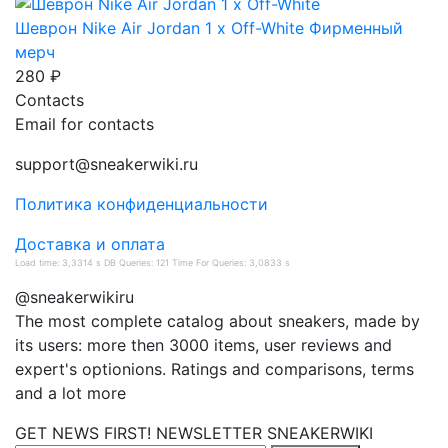
Шеврон Nike Air Jordan 1 x Off-White
Фирменный
мерч
280 ₽
Contacts
Email for contacts
support@sneakerwiki.ru
Политика конфиденциальности
Доставка и оплата
Load time: 3,3314 s DB Queries: 121 Time For Queries: 3,0833 s
@sneakerwikiru
The most complete catalog about sneakers, made by
its users: more then 3000 items, user reviews and
expert's optionions. Ratings and comparisons, terms
and a lot more
GET NEWS FIRST! NEWSLETTER
SNEAKERWIKI