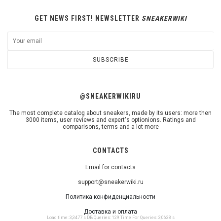
GET NEWS FIRST! NEWSLETTER
SNEAKERWIKI
SUBSCRIBE
@SNEAKERWIKIRU
The most complete catalog about sneakers, made by its users: more then
3000 items, user reviews and expert's optionions. Ratings and
comparisons, terms and a lot more
CONTACTS
Email for contacts
support@sneakerwiki.ru
Политика конфиденциальности
Доставка и оплата
Load time: 3,3477 s DB Queries: 129 Time For Queries: 3,0638 s