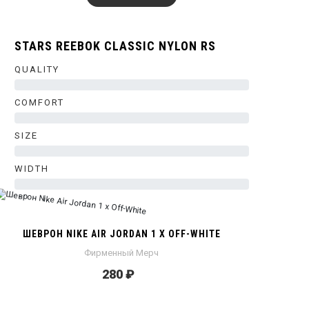
STARS REEBOK CLASSIC NYLON RS
QUALITY
0%
COMFORT
0%
SIZE
0%
WIDTH
0%
ШЕВРОН NIKE AIR JORDAN 1 X OFF-WHITE
Фирменный Мерч
280 ₽