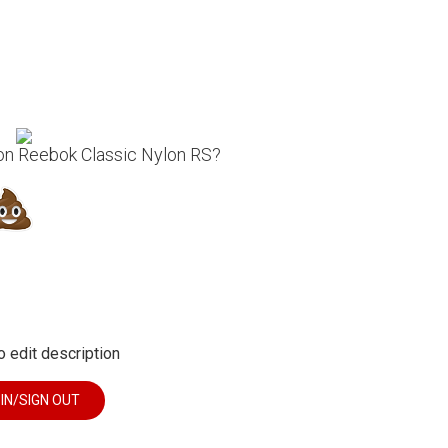
 on Reebok Classic Nylon RS?
o edit description
 IN/SIGN OUT