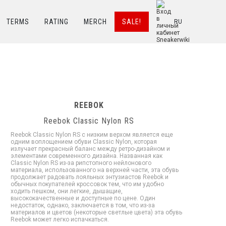
TERMS
RATING
MERCH
SALE!
RU
REEBOK
Reebok Classic Nylon RS
Reebok Classic Nylon RS с низким верхом является еще
одним воплощением обуви Classic Nylon, которая
излучает прекрасный баланс между ретро-дизайном и
элементами современного дизайна. Названная как
Classic Nylon RS из-за рипстопного нейлонового
материала, использованного на верхней части, эта обувь
продолжает радовать лояльных энтузиастов Reebok и
обычных покупателей кроссовок тем, что им удобно
ходить пешком, они легкие, дышащие,
высококачественные и доступные по цене. Один
недостаток, однако, заключается в том, что из-за
материалов и цветов (некоторые светлые цвета) эта обувь
Reebok может легко испачкаться.