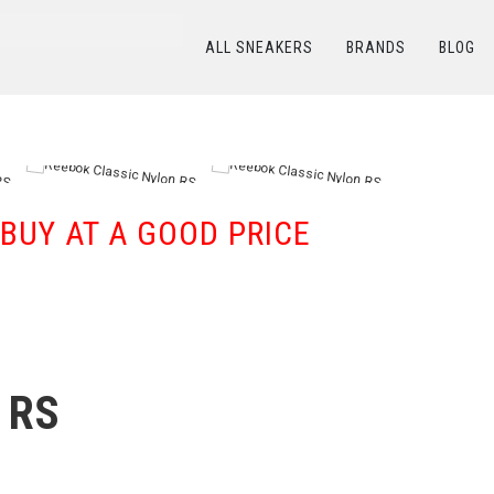
ALL SNEAKERS
BRANDS
BLOG
КАТАЛОГ
/
REEBOK
/
Reebok Classic Nylon RS
BUY AT A GOOD PRICE
 RS