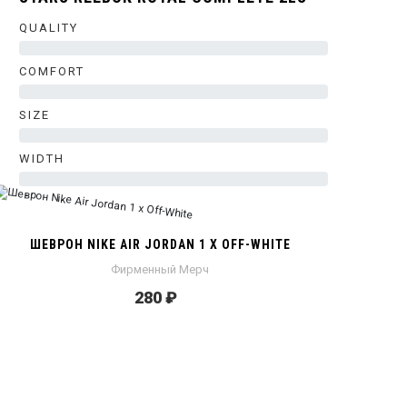
QUALITY
0%
COMFORT
0%
SIZE
0%
WIDTH
0%
ШЕВРОН NIKE AIR JORDAN 1 X OFF-WHITE
Фирменный Мерч
280 ₽