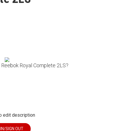
on Reebok Royal Complete 2LS?
o edit description
 IN/SIGN OUT