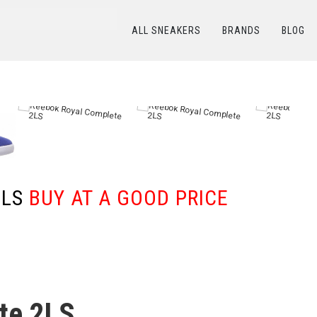
ALL SNEAKERS
BRANDS
BLOG
КАТАЛОГ
/
REEBOK
/
Reebok Royal Complete 2LS
2LS
BUY AT A GOOD PRICE
te 2LS