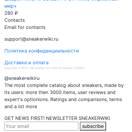
мерч
280 ₽
Contacts
Email for contacts
support@sneakerwiki.ru
Политика конфиденциальности
Доставка и оплата
Load time: 3,7913 s DB Queries: 123 Time For Queries: 3,5420 s
@sneakerwikiru
The most complete catalog about sneakers, made by
its users: more then 3000 items, user reviews and
expert's optionions. Ratings and comparisons, terms
and a lot more
GET NEWS FIRST! NEWSLETTER
SNEAKERWIKI
subscribe