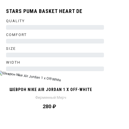
STARS PUMA BASKET HEART DE
QUALITY
0%
COMFORT
0%
SIZE
0%
WIDTH
0%
ШЕВРОН NIKE AIR JORDAN 1 X OFF-WHITE
Фирменный Мерч
280 ₽