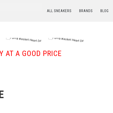
ALL SNEAKERS
BRANDS
BLOG
КАТАЛОГ
/
PUMA
/
Puma Basket Heart DE
Y AT A GOOD PRICE
E