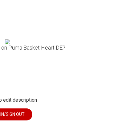
n on Puma Basket Heart DE?
o edit description
 IN/SIGN OUT