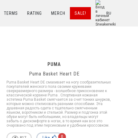
TERMS
RATING
MERCH
SALE!
RU
PUMA
Puma Basket Heart DE
Puma Basket Heart DE смахивает на ногу сообразительных
покупателей женского пола своими кружевами
сверхразмерного размера - волшебное прикосновение к
классической корзине Puma . Спортивная кожаная
эстетика Puma Basket смягчается за счет тонких шнурков,
которые можно стилизовать разными способами. Эта
душевная радость одета с тщательно смягченным
языком, воротником и стелькой. Размер и подгонка этой
обуви могут быть небольшими, но владельцы могут
забыть о дискомфорте в ногах, в то время как все это
очаровано под этим персиковым и удобным кроссовком.
0
Like
817