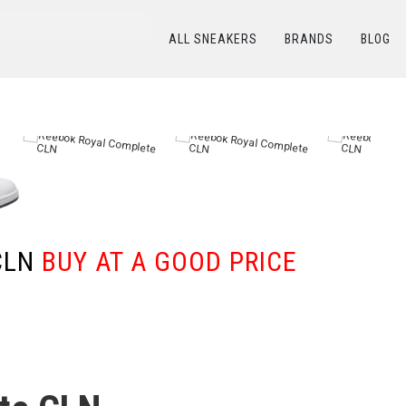
ALL SNEAKERS
BRANDS
BLOG
КАТАЛОГ
/
REEBOK
/
Reebok Royal Complete CLN
CLN
BUY AT A GOOD PRICE