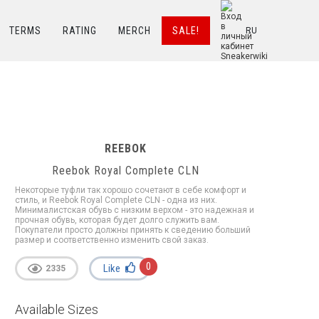
TERMS
RATING
MERCH
SALE!
RU
REEBOK
Reebok Royal Complete CLN
Некоторые туфли так хорошо сочетают в себе комфорт и
стиль, и Reebok Royal Complete CLN - одна из них.
Минималистская обувь с низким верхом - это надежная и
прочная обувь, которая будет долго служить вам.
Покупатели просто должны принять к сведению больший
размер и соответственно изменить свой заказ.
0
Like
2335
Available Sizes