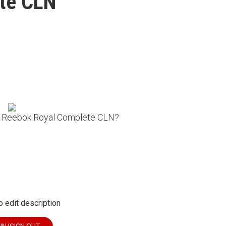
te CLN
on Reebok Royal Complete CLN?
o edit description