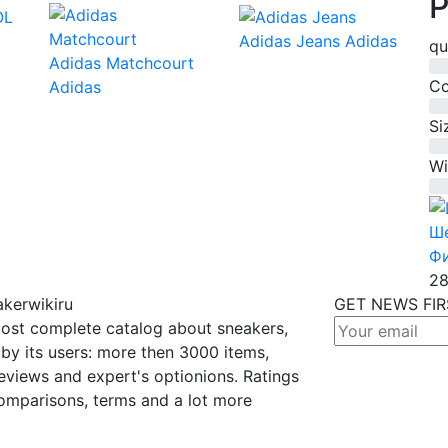
P
Adidas Jeans
Adidas
qu
Adidas Matchcourt
0%
Co
Adidas
0%
Si
0%
Wi
0%
Ше
Ф
28
kerwikiru
GET NEWS FI
ost complete catalog about sneakers,
by its users: more then 3000 items,
eviews and expert's optionions. Ratings
omparisons, terms and a lot more