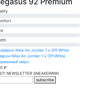
egasus 92 Premium
ality
mfort
ze
dth
врон Nike Air Jordan 1 x Off-White
ирменный мерч
0 ₽
RST! NEWSLETTER
SNEAKERWIKI
subscribe