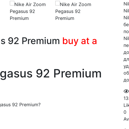
Ni
Ni
Ni
бе
по
us 92 Premium
buy at a
Ni
пе
до
дл
уд
egasus 92 Premium
об
до
13
egasus 92 Premium?
Li
0
Av