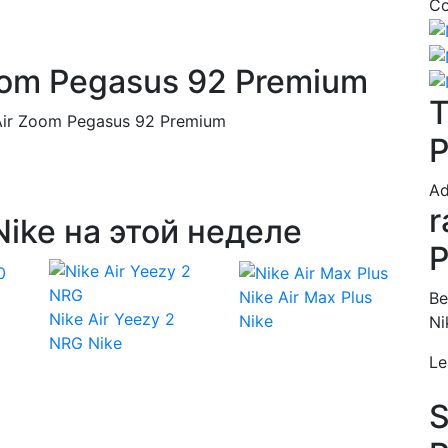
Co
oom Pegasus 92 Premium
T
Air Zoom Pegasus 92 Premium
P
Ad
r
ike на этой неделе
P
Nike Air Max Plus
Be
Nike Air Yeezy 2
Nike
Ni
NRG
Nike
Le
S